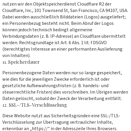
nutzen wir den Objektspeicherdienst Cloudflare R2 der
Cloudflare, Inc., 101 Townsend St, San Francisco, CA 94107, USA.
Dabei werden ausschließlich Bilddateien (Logos) ausgeliefert;
ein Personenbezug besteht nicht. Beim Abruf der Logos
können jedoch technisch bedingt allgemeine
Verbindungsdaten (z. B. IP-Adresse) an Cloudflare übermittelt
werden. Rechtsgrundlage ist Art. 6 Abs. 1 lit. f DSGVO
(berechtigtes Interesse an einer performanten Auslieferung
von Inhalten).
11. Speicherdauer
Personenbezogene Daten werden nur so lange gespeichert,
wie dies für die jeweiligen Zwecke erforderlich ist oder
gesetzliche Aufbewahrungsfristen (z. B. handels- und
steuerrechtliche Fristen) dies vorschreiben. Im Übrigen werden
Daten gelöscht, sobald der Zweck der Verarbeitung entfällt.
12. SSL-/TLS-Verschlüsselung
Diese Website nutzt aus Sicherheitsgründen eine SSL-/TLS-
Verschlüsselung zur Übertragung vertraulicher Inhalte,
erkennbar an „https://" in der Adresszeile Ihres Browsers.